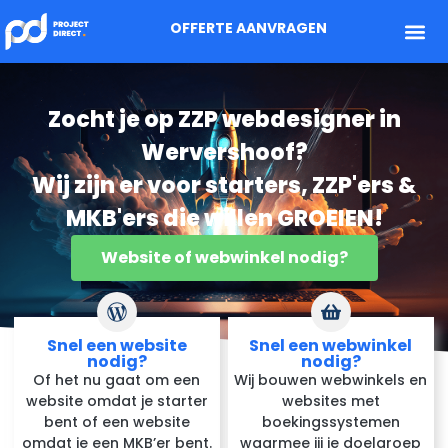
OFFERTE AANVRAGEN
Zocht je op ZZP webdesigner in
Wervershoof?
Wij zijn er voor starters, ZZP'ers &
MKB'ers die willen GROEIEN!
Website of webwinkel nodig?
Snel een website
Snel een webwinkel
nodig?
nodig?
Of het nu gaat om een
Wij bouwen webwinkels en
website omdat je starter
websites met
bent of een website
boekingssystemen
omdat je een MKB’er bent.
waarmee jij je doelgroep