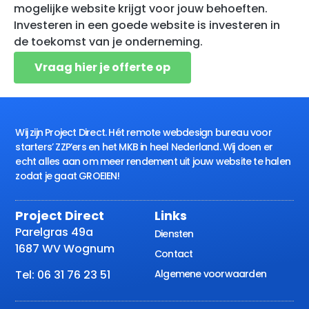
mogelijke website krijgt voor jouw behoeften.
Investeren in een goede website is investeren in
de toekomst van je onderneming.
Vraag hier je offerte op
Wij zijn Project Direct. Hét remote webdesign bureau voor
starters’ ZZP’ers en het MKB in heel Nederland. Wij doen er
echt alles aan om meer rendement uit jouw website te halen
zodat je gaat GROEIEN!
Project Direct
Links
Parelgras 49a
Diensten
1687 WV Wognum
Contact
Algemene voorwaarden
Tel: 06 31 76 23 51