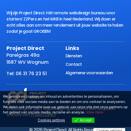
Wij zijn Project Direct. Hét remote webdesign bureau voor
starters’ ZZP’ers en het MKB in heel Nederland. Wij doen er
echt alles aan om meer rendement uit jouw website te halen
zodat je gaat GROEIEN!
Project Direct
Links
Parelgras 49a
Diensten
1687 WV Wognum
Contact
Algemene voorwaarden
Tel: 06 31 76 23 51
We gebruiken cookies om inhoud en advertenties te personaliseren, om
functies voor sociale media aan te bieden en om ons verkeer te analyseren.
We delen ook informatie over uw gebruik van onze site met onze partners op
Webdesigner zzp / Webdesign specialist is een acquisitie
het gebied van sociale media, reclame en analyse.
View more
website van
Project Direct
Cookies settings
Accept
© 2026 Project Direct. All Rights Reserved.
Cookies settings