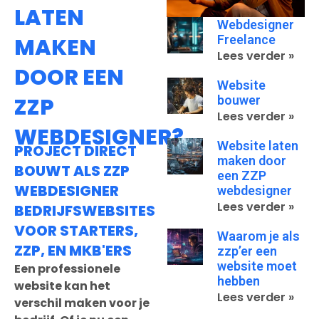
LATEN
Webdesigner
Freelance
MAKEN
Lees verder »
DOOR EEN
Website
bouwer
ZZP
Lees verder »
WEBDESIGNER?
Website laten
PROJECT DIRECT
maken door
BOUWT ALS ZZP
een ZZP
WEBDESIGNER
webdesigner
Lees verder »
BEDRIJFSWEBSITES
VOOR STARTERS,
Waarom je als
ZZP, EN MKB'ERS
zzp’er een
website moet
Een professionele
hebben
website kan het
Lees verder »
verschil maken voor je