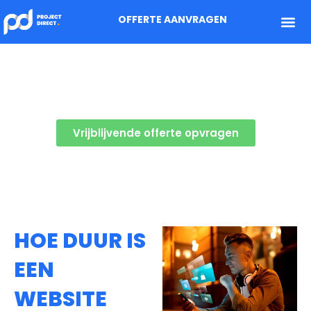
OFFERTE AANVRAGEN
LEES ALLES WAT HET KOST OM EEN
ZZP WEBDESIGNER JOUW WEBSITE TE
LATEN MAKEN
Vrijblijvende offerte opvragen
HOE DUUR IS
EEN
WEBSITE