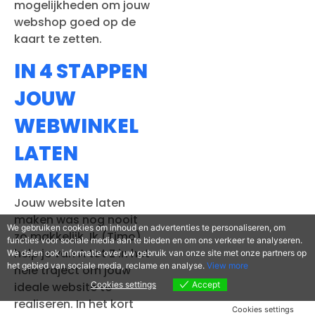
mogelijkheden om jouw
webshop goed op de
kaart te zetten.
IN 4 STAPPEN
JOUW
WEBWINKEL
LATEN
MAKEN
Jouw website laten
maken was nog nooit
We gebruiken cookies om inhoud en advertenties te personaliseren, om
zo makkelijk. Ik (Timo)
functies voor sociale media aan te bieden en om ons verkeer te analyseren.
help je van A tot Z in het
We delen ook informatie over uw gebruik van onze site met onze partners op
het gebied van sociale media, reclame en analyse.
View more
hele traject om jouw
Cookies settings
Accept
ideale website te
realiseren. In het kort
Cookies settings