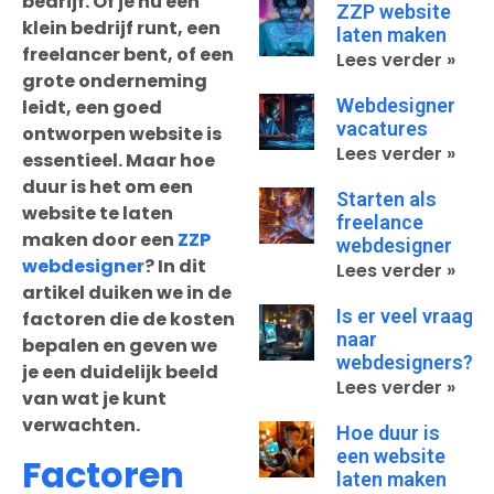
bedrijf. Of je nu een
ZZP website
klein bedrijf runt, een
laten maken
freelancer bent, of een
Lees verder »
grote onderneming
Webdesigner
leidt, een goed
vacatures
ontworpen website is
Lees verder »
essentieel. Maar hoe
duur is het om een
Starten als
website te laten
freelance
maken door een
ZZP
webdesigner
webdesigner
? In dit
Lees verder »
artikel duiken we in de
Is er veel vraag
factoren die de kosten
naar
bepalen en geven we
webdesigners?
je een duidelijk beeld
Lees verder »
van wat je kunt
verwachten.
Hoe duur is
een website
Factoren
laten maken