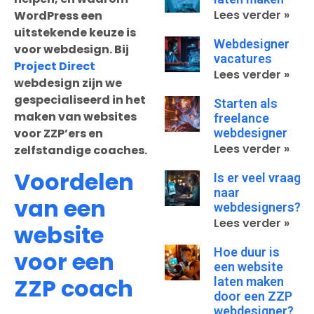
Lees verder »
WordPress een
uitstekende keuze is
Webdesigner
voor webdesign. Bij
vacatures
Project Direct
Lees verder »
webdesign zijn we
gespecialiseerd in het
Starten als
maken van websites
freelance
webdesigner
voor ZZP’ers en
Lees verder »
zelfstandige coaches.
Voordelen
Is er veel vraag
naar
van een
webdesigners?
Lees verder »
website
Hoe duur is
voor een
een website
ZZP coach
laten maken
door een ZZP
webdesigner?