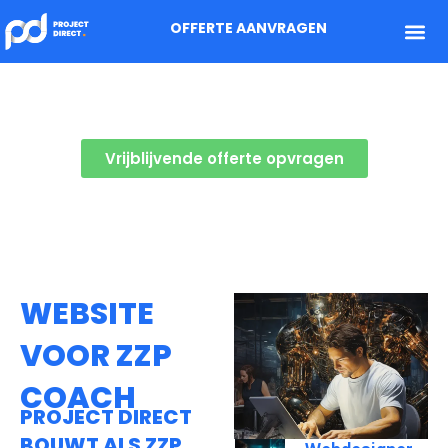
OFFERTE AANVRAGEN
WAAROM EEN ZZP COACH
EEN WEBSITE NODIG HEEFT
Vrijblijvende offerte opvragen
WEBSITE
VOOR ZZP
COACH
PROJECT DIRECT
BOUWT ALS ZZP