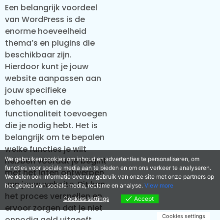
Een belangrijk voordeel
van WordPress is de
enorme hoeveelheid
thema’s en plugins die
beschikbaar zijn.
Hierdoor kunt je jouw
website aanpassen aan
jouw specifieke
behoeften en de
functionaliteit toevoegen
die je nodig hebt. Het is
belangrijk om te bepalen
welke functies je wilt
We gebruiken cookies om inhoud en advertenties te personaliseren, om
hebben voordat je begint
functies voor sociale media aan te bieden en om ons verkeer te analyseren.
met het laten ontwerpen
We delen ook informatie over uw gebruik van onze site met onze partners op
van jouw website. Dit kan
het gebied van sociale media, reclame en analyse.
View more
het proces versnellen en
Cookies settings
Accept
ervoor zorgen dat je niet
Cookies settings
onnodig geld uitgeeft