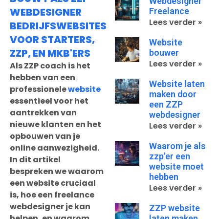
Webdesigner
WEBDESIGNER
Freelance
Lees verder »
BEDRIJFSWEBSITES
VOOR STARTERS,
Website
ZZP, EN MKB'ERS
bouwer
Lees verder »
Als ZZP coach is het
hebben van een
Website laten
professionele
website
maken door
essentieel voor het
een ZZP
aantrekken van
webdesigner
nieuwe klanten en het
Lees verder »
opbouwen van je
Waarom je als
online aanwezigheid.
zzp’er een
In dit artikel
website moet
bespreken we waarom
hebben
een website cruciaal
Lees verder »
is, hoe een freelance
webdesigner je kan
ZZP website
helpen, en waarom
laten maken