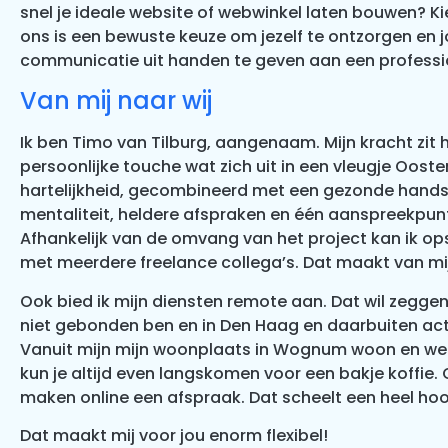
snel je ideale website of webwinkel laten bouwen? K
ons is een bewuste keuze om jezelf te ontzorgen en 
communicatie uit handen te geven aan een professi
Van mij naar wij
Ik ben Timo van Tilburg, aangenaam. Mijn kracht zit 
persoonlijke touche wat zich uit in een vleugje Ooste
hartelijkheid, gecombineerd met een gezonde hand
mentaliteit, heldere afspraken en één aanspreekpun
Afhankelijk van de omvang van het project kan ik o
met meerdere freelance collega’s. Dat maakt van mij
Ook bied ik mijn diensten remote aan. Dat wil zeggen,
niet gebonden ben en in Den Haag en daarbuiten act
Vanuit mijn mijn woonplaats in Wognum woon en wer
kun je altijd even langskomen voor een bakje koffie. 
maken online een afspraak. Dat scheelt een heel hoo
D
at maakt mij voor jou enorm flexibel!