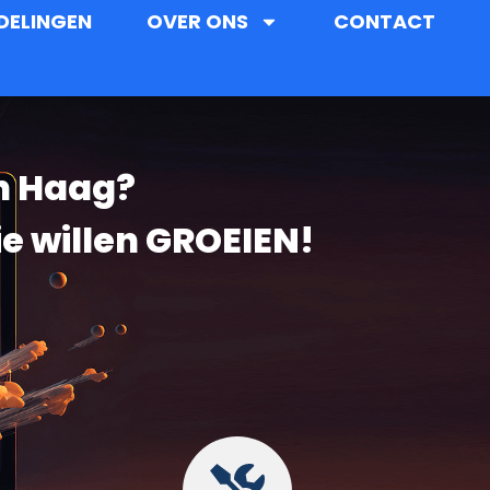
DELINGEN
OVER ONS
CONTACT
en Haag?
ie willen GROEIEN!