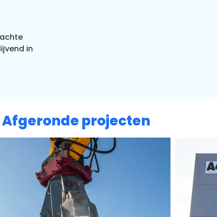
dachte
ijvend in
Afgeronde projecten