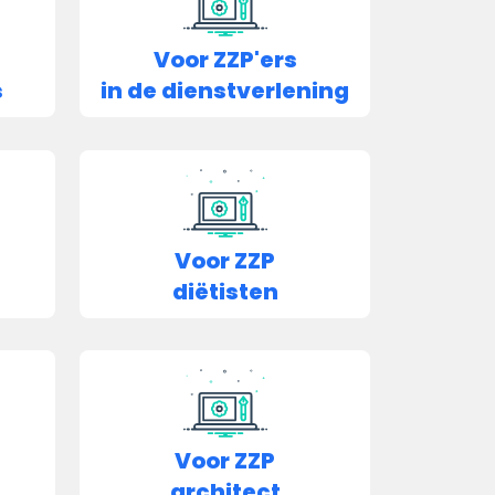
Voor ZZP'ers
s
in de dienstverlening
Voor ZZP
diëtisten
Voor ZZP
architect