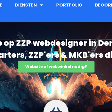
E
DIENSTEN
PORTFOLIO
BEOOR
e op ZZP webdesigner in D
starters, ZZP'ers & MKB'ers d
Website of webwinkel nodig?