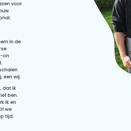
iezen voor
jouw
onal.
hem in de
rse
s-on
t.
pschalen
, een wij.
 dat ik
ief ben.
k ik en
Of we
p tijd.