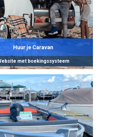
Huur je Caravan
ebsite met boekingssysteem