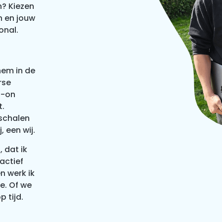
n? Kiezen
n en jouw
onal.
hem in de
rse
s-on
t.
pschalen
, een wij.
 dat ik
actief
n werk ik
e. Of we
p tijd.