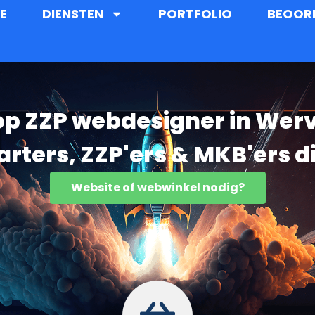
E
DIENSTEN
PORTFOLIO
BEOOR
 op ZZP webdesigner in Wer
starters, ZZP'ers & MKB'ers d
Website of webwinkel nodig?