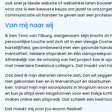
ook snel je ideale website of webwinkel laten bouwe
voor ons is een bewuste keuze om jezelf te ontzorge
communicatie uit handen te geven aan een professi
Van mij naar wij
Ik ben Timo van Tilburg, aangenaam. Mijn kracht zit 
persoonlijke touche wat zich uit in een vleugje Ooste
hartelijkheid, gecombineerd met een gezonde hand
mentaliteit, heldere afspraken en één aanspreekpun
Afhankelijk van de omvang van het project kan ik o
met meerdere freelance collega’s. Dat maakt van mij
Ook bied ik mijn diensten remote aan. Dat wil zeggen,
niet gebonden ben en in Wervershoof en daarbuiten 
ben. Vanuit mijn mijn woonplaats in Wognum woon e
en kun je altijd even langskomen voor een bakje koffi
maken online een afspraak. Dat scheelt een heel hoo
D
at maakt mij voor jou enorm flexibel!