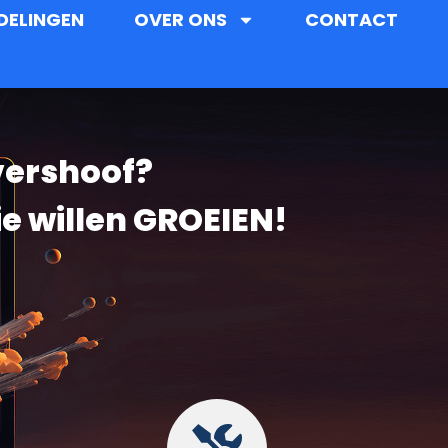
DELINGEN
OVER ONS
CONTACT
vershoof?
ie willen GROEIEN!