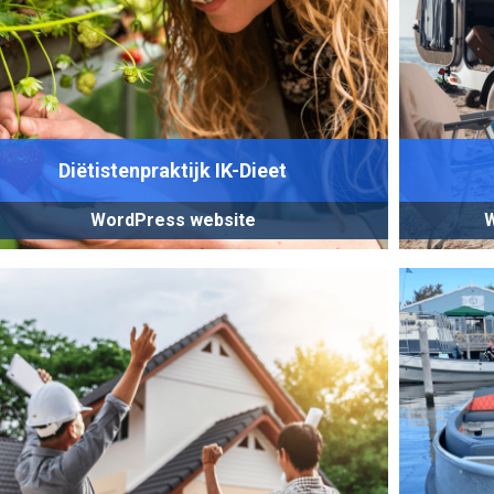
Diëtistenpraktijk IK-Dieet
WordPress website
W