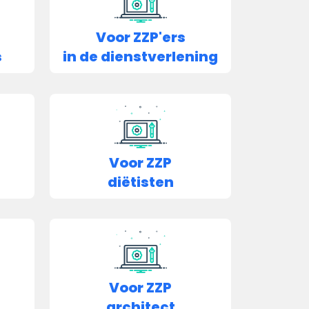
Voor ZZP'ers
s
in de dienstverlening
Voor ZZP
diëtisten
Voor ZZP
architect