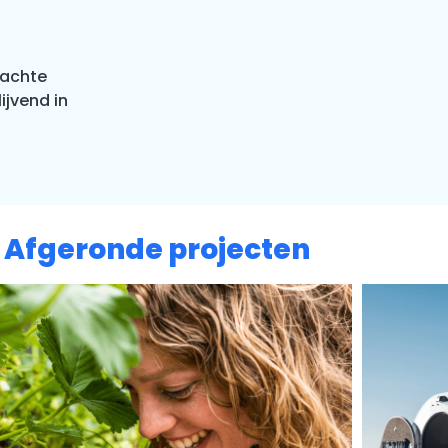
dachte
ijvend in
Afgeronde projecten