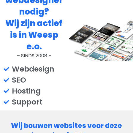
webdesigner
nodig?
Wij zijn actief
is in Weesp
e.o.
– SINDS 2008 –
Webdesign
SEO
Hosting
Support
Wij bouwen websites voor deze