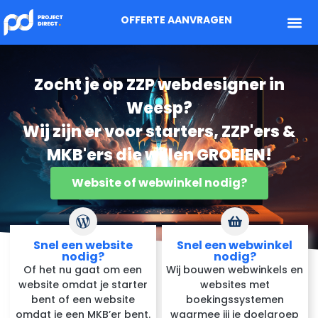
OFFERTE AANVRAGEN
Zocht je op ZZP webdesigner in
Weesp?
Wij zijn er voor starters, ZZP'ers &
MKB'ers die willen GROEIEN!
Website of webwinkel nodig?
Snel een website
Snel een webwinkel
nodig?
nodig?
Of het nu gaat om een
Wij bouwen webwinkels en
website omdat je starter
websites met
bent of een website
boekingssystemen
omdat je een MKB’er bent.
waarmee jij je doelgroep