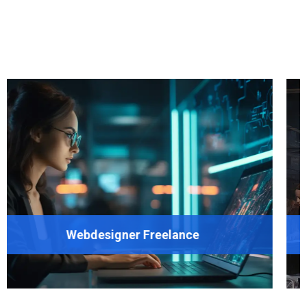
er Freelance
Website