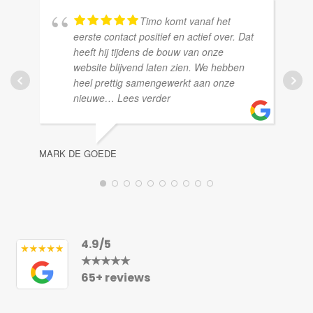
Timo komt vanaf het
eerste contact positief en actief over. Dat
heeft hij tijdens de bouw van onze
website blijvend laten zien. We hebben
heel prettig samengewerkt aan onze
DE
nieuwe
… Lees verder
MARK DE GOEDE
4.9/5
★★★★★
65+ reviews