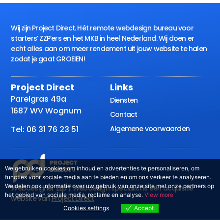
Wij zijn Project Direct. Hét remote webdesign bureau voor
starters’ ZZP’ers en het MKB in heel Nederland. Wij doen er
echt alles aan om meer rendement uit jouw website te halen
zodat je gaat GROEIEN!
Project Direct
Links
Parelgras 49a
Diensten
1687 WV Wognum
Contact
Algemene voorwaarden
Tel: 06 31 76 23 51
We gebruiken cookies om inhoud en advertenties te personaliseren, om
functies voor sociale media aan te bieden en om ons verkeer te analyseren.
We delen ook informatie over uw gebruik van onze site met onze partners op
Webdesigner zzp / Webdesign specialist is een acquisitie
het gebied van sociale media, reclame en analyse.
View more
website van
Project Direct
Cookies settings
Accept