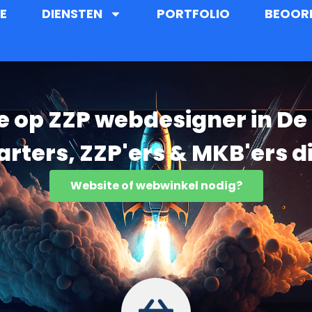
E
DIENSTEN
PORTFOLIO
BEOOR
je op ZZP webdesigner in De
starters, ZZP'ers & MKB'ers d
Website of webwinkel nodig?