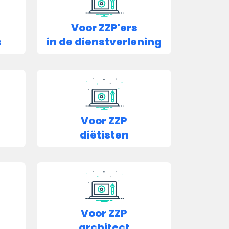
Voor ZZP'ers
s
in de dienstverlening
Voor ZZP
diëtisten
Voor ZZP
architect