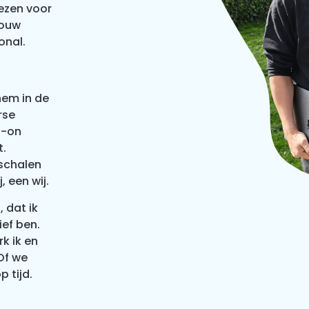
iezen voor
jouw
onal.
hem in de
rse
s-on
t.
pschalen
, een wij.
 dat ik
ef ben.
k ik en
Of we
p tijd.