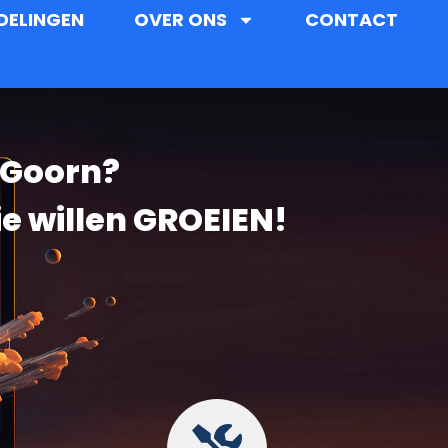
DELINGEN
OVER ONS
CONTACT
 Goorn?
ie willen GROEIEN!