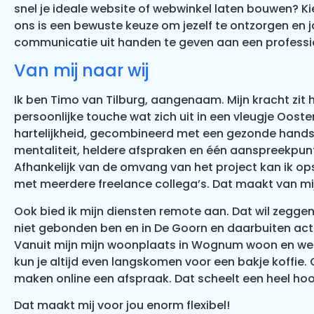
snel je ideale website of webwinkel laten bouwen? K
ons is een bewuste keuze om jezelf te ontzorgen en 
communicatie uit handen te geven aan een professi
Van mij naar wij
Ik ben Timo van Tilburg, aangenaam. Mijn kracht zit 
persoonlijke touche wat zich uit in een vleugje Ooste
hartelijkheid, gecombineerd met een gezonde hand
mentaliteit, heldere afspraken en één aanspreekpun
Afhankelijk van de omvang van het project kan ik o
met meerdere freelance collega’s. Dat maakt van mij
Ook bied ik mijn diensten remote aan. Dat wil zeggen,
niet gebonden ben en in De Goorn en daarbuiten acti
Vanuit mijn mijn woonplaats in Wognum woon en wer
kun je altijd even langskomen voor een bakje koffie. 
maken online een afspraak. Dat scheelt een heel hoo
D
at maakt mij voor jou enorm flexibel!