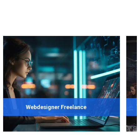
 Freelance
Website bo