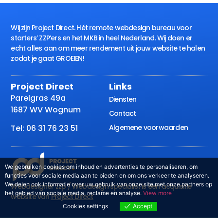
Wij zijn Project Direct. Hét remote webdesign bureau voor
starters’ ZZP’ers en het MKB in heel Nederland. Wij doen er
echt alles aan om meer rendement uit jouw website te halen
zodat je gaat GROEIEN!
Project Direct
Links
Parelgras 49a
Diensten
1687 WV Wognum
Contact
Algemene voorwaarden
Tel: 06 31 76 23 51
We gebruiken cookies om inhoud en advertenties te personaliseren, om
functies voor sociale media aan te bieden en om ons verkeer te analyseren.
We delen ook informatie over uw gebruik van onze site met onze partners op
Webdesigner zzp / Webdesign specialist is een acquisitie
het gebied van sociale media, reclame en analyse.
View more
website van
Project Direct
Cookies settings
Accept