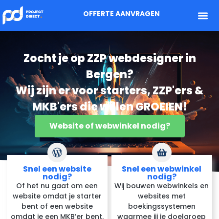
OFFERTE AANVRAGEN
Zocht je op ZZP webdesigner in
Bergen?
Wij zijn er voor starters, ZZP'ers &
MKB'ers die willen GROEIEN!
Website of webwinkel nodig?
Snel een website
Snel een webwinkel
nodig?
nodig?
Of het nu gaat om een
Wij bouwen webwinkels en
website omdat je starter
websites met
bent of een website
boekingssystemen
omdat je een MKB’er bent.
waarmee jij je doelgroep