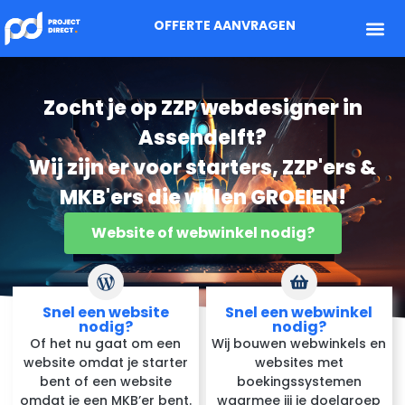
OFFERTE AANVRAGEN
Zocht je op ZZP webdesigner in
Assendelft?
Wij zijn er voor starters, ZZP'ers &
MKB'ers die willen GROEIEN!
Website of webwinkel nodig?
Snel een website
Snel een webwinkel
nodig?
nodig?
Of het nu gaat om een
Wij bouwen webwinkels en
website omdat je starter
websites met
bent of een website
boekingssystemen
omdat je een MKB’er bent.
waarmee jij je doelgroep