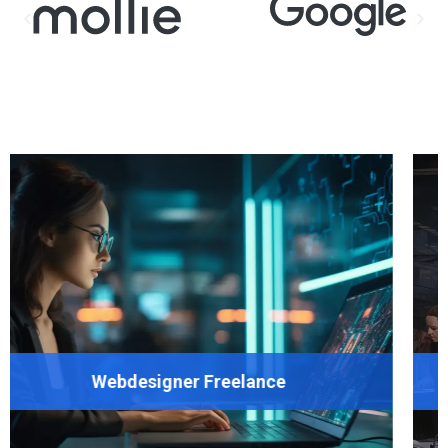
er Freelance
Website