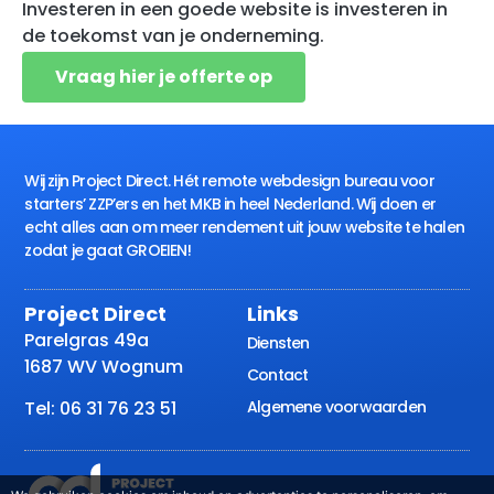
Investeren in een goede website is investeren in
de toekomst van je onderneming.
Vraag hier je offerte op
Wij zijn Project Direct. Hét remote webdesign bureau voor
starters’ ZZP’ers en het MKB in heel Nederland. Wij doen er
echt alles aan om meer rendement uit jouw website te halen
zodat je gaat GROEIEN!
Project Direct
Links
Parelgras 49a
Diensten
1687 WV Wognum
Contact
Algemene voorwaarden
Tel: 06 31 76 23 51