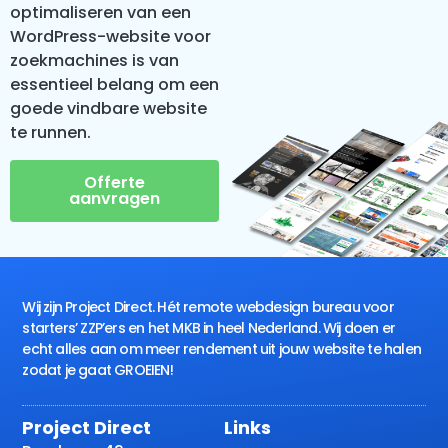
optimaliseren van een
WordPress-website voor
zoekmachines is van
essentieel belang om een
goede vindbare website
te runnen.
Offerte
aanvragen
Wij zijn Project Direct. Hét remote webdesign bureau voor
starters’ ZZP’ers en het MKB in heel Nederland. Wij doen er
echt alles aan om meer rendement uit jouw website te halen
zodat je gaat GROEIEN!
Project Direct
Links