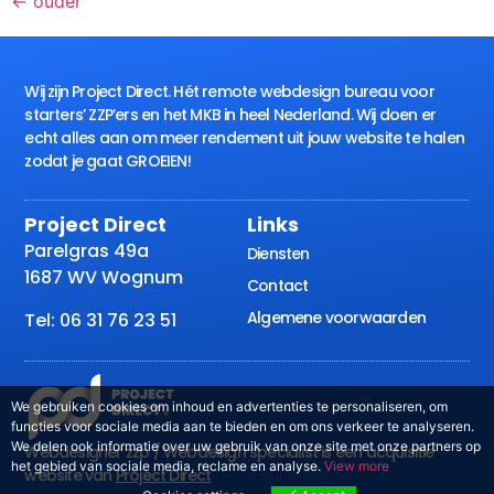
←
ouder
Wij zijn Project Direct. Hét remote webdesign bureau voor
starters’ ZZP’ers en het MKB in heel Nederland. Wij doen er
echt alles aan om meer rendement uit jouw website te halen
zodat je gaat GROEIEN!
Project Direct
Links
Parelgras 49a
Diensten
1687 WV Wognum
Contact
Algemene voorwaarden
Tel: 06 31 76 23 51
We gebruiken cookies om inhoud en advertenties te personaliseren, om
functies voor sociale media aan te bieden en om ons verkeer te analyseren.
We delen ook informatie over uw gebruik van onze site met onze partners op
Webdesigner zzp / Webdesign specialist is een acquisitie
het gebied van sociale media, reclame en analyse.
View more
website van
Project Direct